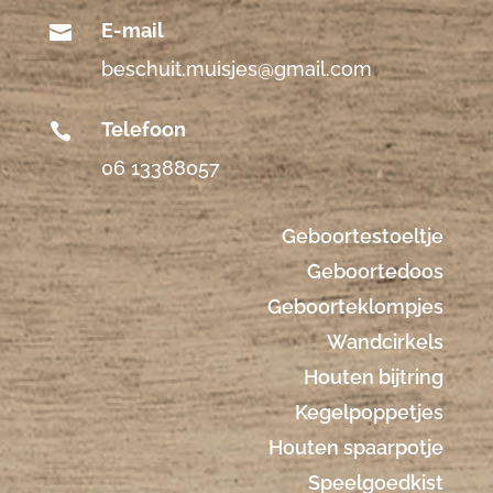
E-mail

beschuit.muisjes@gmail.com
Telefoon

06 13388057
Geboortestoeltje
Geboortedoos
Geboorteklompjes
Wandcirkels
Houten bijtring
Kegelpoppetjes
Houten spaarpotje
Speelgoedkist