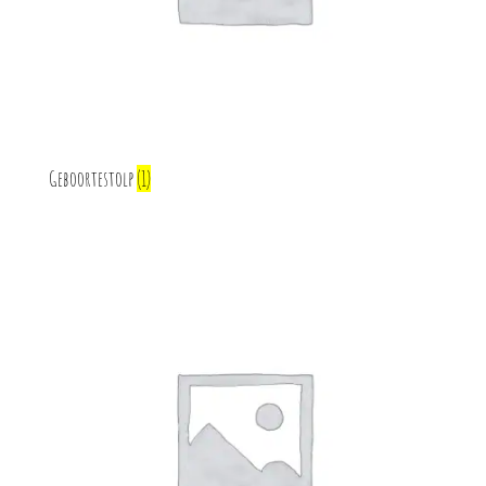
Geboortestolp
(1)