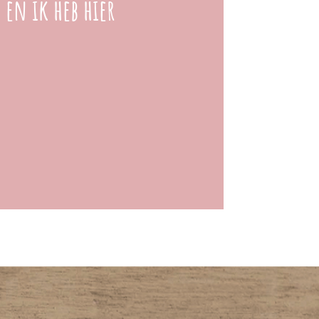
 en ik heb hier
"