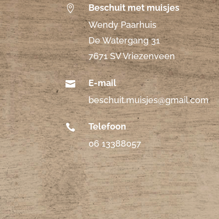
Beschuit met muisjes

Wendy Paarhuis
De Watergang 31
7671 SV Vriezenveen
E-mail

beschuit.muisjes@gmail.com
Telefoon

06 13388057