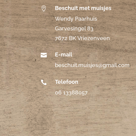
Beschuit met muisjes

Wendy Paarhuis
Garvesingel 83
7672 BK Vriezenveen
E-mail

beschuit.muisjes@gmail.com
Telefoon

06 13388057