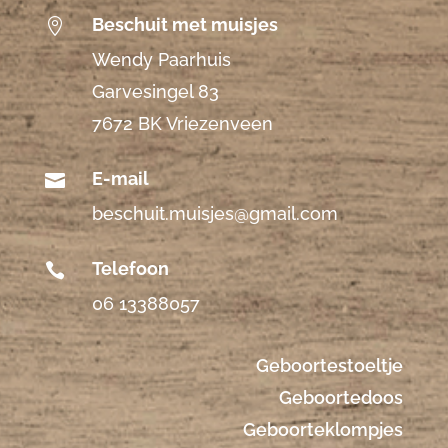
Beschuit met muisjes

Wendy Paarhuis
Garvesingel 83
7672 BK Vriezenveen
E-mail

beschuit.muisjes@gmail.com
Telefoon

06 13388057
Geboortestoeltje
Geboortedoos
Geboorteklompjes