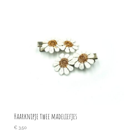
Haarknipje twee madeliefjes
€
3,50