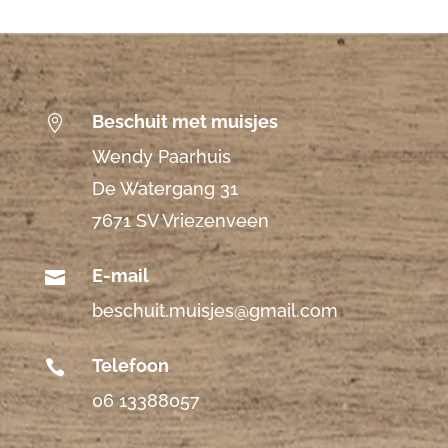
Beschuit met muisjes

Wendy Paarhuis
De Watergang 31
7671 SV Vriezenveen
E-mail

beschuit.muisjes@gmail.com
Telefoon

06 13388057