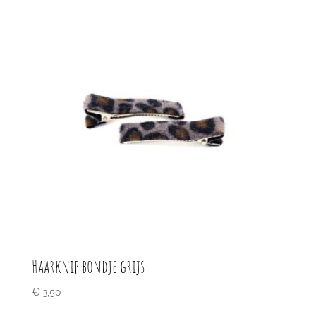
Haarknip bondje grijs
€
3,50