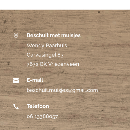
Beschuit met muisjes

Wendy Paarhuis
Garvesingel 83
7672 BK Vriezenveen
E-mail

beschuit.muisjes@gmail.com
Telefoon

06 13388057