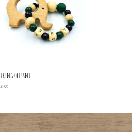
jtring olifant
2,50