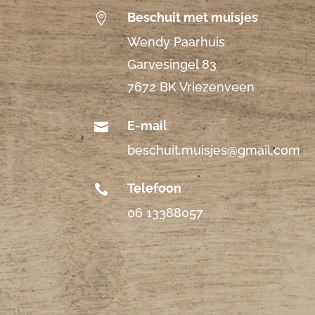
Beschuit met muisjes

Wendy Paarhuis
Garvesingel 83
7672 BK Vriezenveen
E-mail

beschuit.muisjes@gmail.com
Telefoon

06 13388057