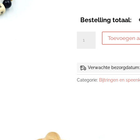
Bestelling totaal:
Bijting
Toevoegen a
ster
aantal
Verwachte bezorgdatum: a
Categorie:
Bijtringen en speen