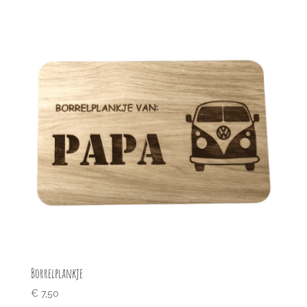
Borrelplankje
€
7,50