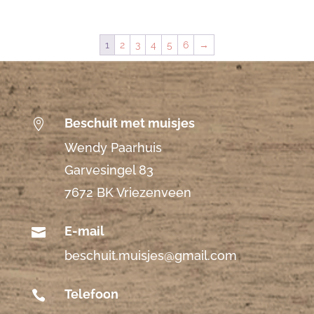
1
2
3
4
5
6
→
Beschuit met muisjes

Wendy Paarhuis
Garvesingel 83
7672 BK Vriezenveen
E-mail

beschuit.muisjes@gmail.com
Telefoon
